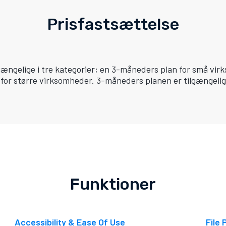
Prisfastsættelse
lgængelige i tre kategorier; en 3-måneders plan for små vi
or større virksomheder. 3-måneders planen er tilgængeli
Funktioner
Accessibility & Ease Of Use
File