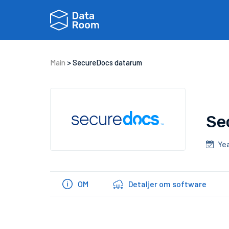
Main
>
SecureDocs datarum
Se
Ye
OM
Detaljer om software