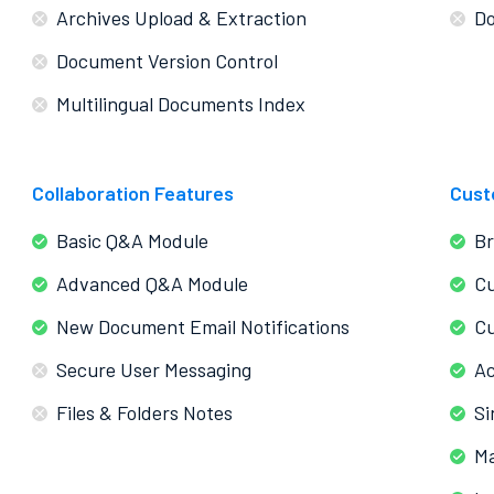
Archives Upload & Extraction
Do
Document Version Control
Multilingual Documents Index
Collaboration Features
Cust
Basic Q&A Module
Br
Advanced Q&A Module
C
New Document Email Notifications
Cu
Secure User Messaging
Ac
Files & Folders Notes
Si
Ma