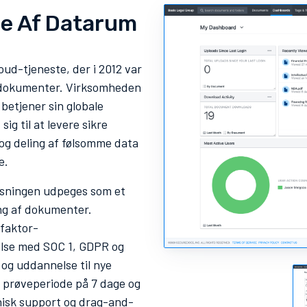
e Af Datarum
ud-tjeneste, der i 2012 var
af dokumenter. Virksomheden
betjener sin globale
g til at levere sikre
og deling af følsomme data
e.
øsningen udpeges som et
ing af dokumenter.
-faktor-
else med SOC 1, GDPR og
og uddannelse til nye
s prøveperiode på 7 dage og
nisk support og drag-and-