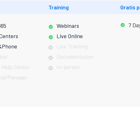
Training
Gratis 
7 Da
365
Webinars
 Centers
Live Online
&Phone
Live Training
Chat
Documentation
 Help Center
In-person
nal Manager