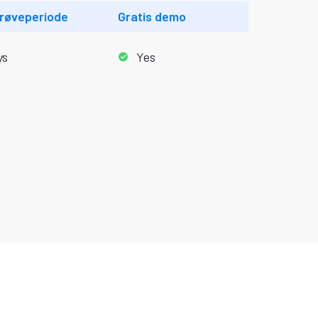
prøveperiode
Gratis demo
ys
Yes