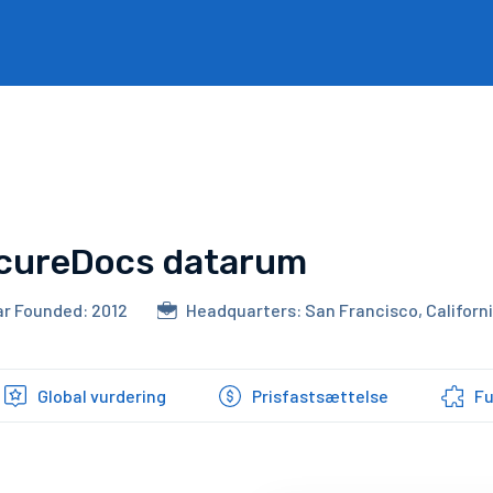
cureDocs datarum
ar Founded: 2012
Headquarters: San Francisco, Californ
Global vurdering
Prisfastsættelse
Fu