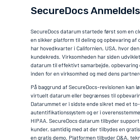
SecureDocs Anmeldels
SecureDocs datarum startede først som en clo
en sikker platform til deling og opbevaring 
har hovedkvarter i Californien, USA, hvor den 
kundekreds. Virksomheden har siden udviklet si
datarum til effektivt samarbejde, opbevaring 
inden for en virksomhed og med dens partner
På baggrund af SecureDocs-revisionen kan l
virtuelt datarum eller begrænses til opbevar
Datarummet er i sidste ende sikret med et to
autentifikationssystem og er i overensstemm
HIPAA. SecureDocs datarum tilbyder support 
kunder, samtidig med at der tilbydes en grati
en gratis demo. Platformen tilbyder Q&A, tek